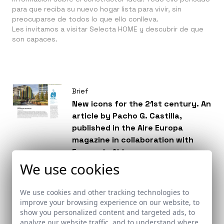
para que reciba su nuevo hogar lista para vivir, sin
preocuparse de todos lo que ello conlleva.
Les invitamos a visitar
Selecta HOME
y descubrir de que
son capaces.
Brief
New icons for the 21st century. An
article by Pacho G. Castilla,
published in the Aire Europa
magazine in collaboration with
Fernando Alda.
We use cookies
Awards
We use cookies and other tracking technologies to
improve your browsing experience on our website, to
Where the irrigation channels sing
show you personalized content and targeted ads, to
and the poplars grow: the
analyze our website traffic, and to understand where