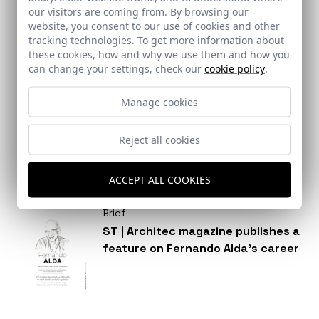
conversion of the former Reyes
our visitors are coming from. By browsing our
Católicos National School in Santa
website, you consent to our use of cookies and other
Fe into a municipal library, Santa
tracking technologies. To get more information about
these cookies, how and why we use them and how you
Fe, Granada
can change your settings, check our
cookie policy
.
Brief
Manage cookies
An in-depth feature by Fernando
Alda in Strugal´s magazine
Reject all cookies
ACCEPT ALL COOKIES
Brief
ST | Architec magazine publishes a
feature on Fernando Alda’s career