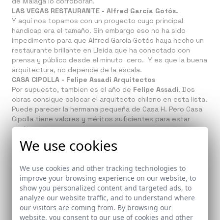
de Málaga lo corroboran.
LAS VEGAS RESTAURANTE - Alfred García Gotós.
Y aquí nos topamos con un proyecto cuyo principal
handicap era el tamaño. Sin embargo eso no ha sido
impedimento para que Alfred García Gotós haya hecho un
restaurante brillante en Lleida que ha conectado con
prensa y público desde el minuto cero. Y es que la buena
arquitectura, no depende de la escala.
CASA CIPOLLA - Felipe Assadi Arquitectos
Por supuesto, tambien es el año de
Felipe Assadi
. Dos
obras consigue colocar el arquitecto chileno en esta lista.
Puede parecer la hermana pequeña de Casa H. Pero Casa
Cipolla tiene valores y méritos suficientes para estar
aqui.
APARTAMENTO A003 - Sandra Robles
We use cookies
Terminamos con Sandra Robles que firmaba sin duda uno
de los apartamentos que más personalidad tenía de este
We use cookies and other tracking technologies to
año 2018. Ese trabajo y ese esfuerzo se ha visto
improve your browsing experience on our website, to
premiado con vuestros likes y vuestras visitas, que han
show you personalized content and targeted ads, to
acabado incluyendolo entre la lista de
lo mejor de
analyze our website traffic, and to understand where
Archdaily de este 2018
.
our visitors are coming from. By browsing our
¡ENHORABUENA A TODOS!
Y trabajaremos duro este 2019
website, you consent to our use of cookies and other
para que el número de premiados sea aún mayor.