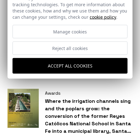
tracking technologies. To get more information about
these cookies, how and why we use them and how you
can change your settings, check our
cookie policy
.
Brief
Manage cookies
New icons for the 21st century. An
article by Pacho G. Castilla,
Reject all cookies
published in the Aire Europa
magazine in collaboration with
ACCEPT ALL COOKIES
Fernando Alda.
Awards
Where the irrigation channels sing
and the poplars grow: the
conversion of the former Reyes
Católicos National School in Santa
Fe into a municipal library, Santa
Fe, Granada