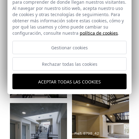
para comprender de donde llegan nuestros visitantes.
Al navegar por nuestro sitio web, acepta nuestro uso
de cookies y otras tecnologías de seguimiento. Para
obtener más información sobre estas cookies, cómo y
por qué las usamos y cómo puede cambiar su
configuración, consulte nuestra
política de cookies
.
Ref: 8798_40
Gestionar cookies
Ref: 8798_41
Rechazar todas las cookies
ACEPTAR TODAS LAS COOKIES
Ref: 8798_43
Ref: 8798_42