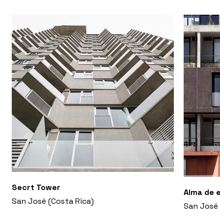
vida, al mismo tiempo brindando comodidad
emocional.
Secrt Tower
Alma de 
San José (Costa Rica)
San José 