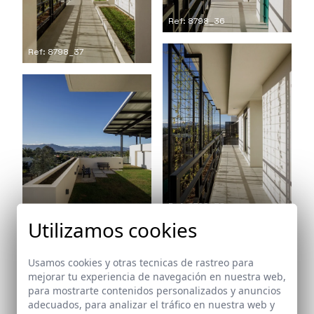
Ref: 8798_36
Ref: 8798_37
Ref: 8798_38
Utilizamos cookies
Ref: 8798_39
Usamos cookies y otras tecnicas de rastreo para
mejorar tu experiencia de navegación en nuestra web,
para mostrarte contenidos personalizados y anuncios
adecuados, para analizar el tráfico en nuestra web y