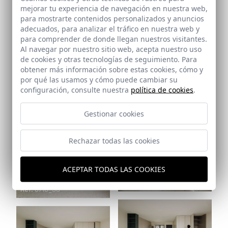
mejorar tu experiencia de navegación en nuestra web,
para mostrarte contenidos personalizados y anuncios
adecuados, para analizar el tráfico en nuestra web y
para comprender de donde llegan nuestros visitantes.
Al navegar por nuestro sitio web, acepta nuestro uso
Ref: 8716_35
de cookies y otras tecnologías de seguimiento. Para
obtener más información sobre estas cookies, cómo y
por qué las usamos y cómo puede cambiar su
configuración, consulte nuestra
política de cookies
.
Gestionar cookies
Ref: 8716_34
Ref: 8716_36
Rechazar todas las cookies
ACEPTAR TODAS LAS COOKIES
Ref: 8716_37
Ref: 8716_38