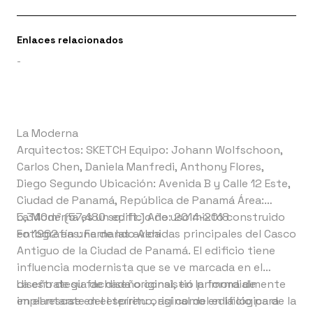
Enlaces relacionados
-
La Moderna
Arquitectos: SKETCH Equipo: Johann Wolfschoon,
Carlos Chen, Daniela Manfredi, Anthony Flores,
Diego Segundo Ubicación: Avenida B y Calle 12 Este,
Ciudad de Panamá, República de Panamá Área:
5,340m² (57,480 sq. ft.) Año: 2014-2018
La Moderna es un edificio de uso mixto construido
Fotografías: Fernando Alda
en 1962 en una de las avenidas principales del Casco
Antiguo de la Ciudad de Panamá. El edificio tiene
influencia modernista que se ve marcada en el
diseño de su fachada original, en la forma de
La estrategia de diseño consistió primordialmente
implantarse en el terreno, así como en la lógica de la
en el rescate del espíritu original del edificio para