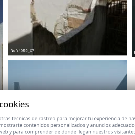
Ref: 1256_07
 cookies
tras tecnicas de rastreo para mejorar tu experiencia de n
mostrarte contenidos personalizados y anuncios adecuados,
 web y para comprender de donde llegan nuestros visitantes