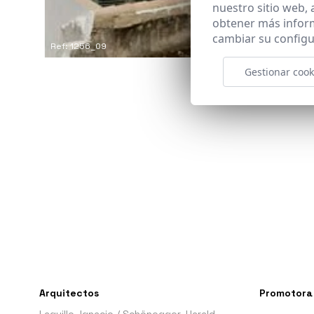
nuestro sitio web,
obtener más infor
cambiar su configu
Ref: 1256_09
Gestionar cook
Arquitectos
Promotora
Laguillo, Ignacio
/
Schönegger, Harald
-