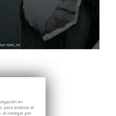
Ref: 1256_08
avegación en
 para analizar el
. Al navegar por