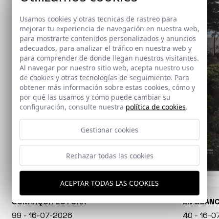
Usamos cookies y otras tecnicas de rastreo para
mejorar tu experiencia de navegación en nuestra web,
para mostrarte contenidos personalizados y anuncios
adecuados, para analizar el tráfico en nuestra web y
para comprender de donde llegan nuestros visitantes.
Al navegar por nuestro sitio web, acepta nuestro uso
de cookies y otras tecnologías de seguimiento. Para
obtener más información sobre estas cookies, cómo y
por qué las usamos y cómo puede cambiar su
configuración, consulte nuestra
política de cookies
.
Gestionar cookies
Rechazar todas las cookies
ACEPTAR TODAS LAS COOKIES
CONARQUITECTURA
EN BLAN
99 - 16-07-2026
40 - 16-