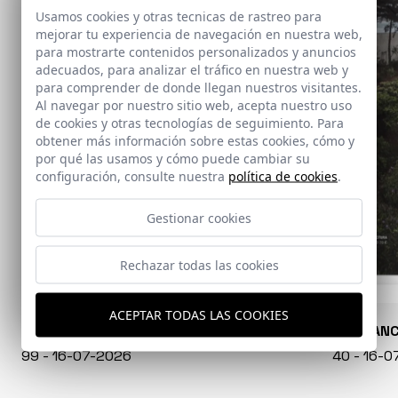
Usamos cookies y otras tecnicas de rastreo para
mejorar tu experiencia de navegación en nuestra web,
para mostrarte contenidos personalizados y anuncios
adecuados, para analizar el tráfico en nuestra web y
para comprender de donde llegan nuestros visitantes.
Al navegar por nuestro sitio web, acepta nuestro uso
de cookies y otras tecnologías de seguimiento. Para
obtener más información sobre estas cookies, cómo y
por qué las usamos y cómo puede cambiar su
configuración, consulte nuestra
política de cookies
.
Gestionar cookies
Rechazar todas las cookies
ACEPTAR TODAS LAS COOKIES
CONARQUITECTURA
EN BLAN
99 - 16-07-2026
40 - 16-