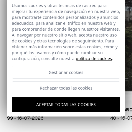
Usamos cookies y otras tecnicas de rastreo para
mejorar tu experiencia de navegación en nuestra web,
para mostrarte contenidos personalizados y anuncios
adecuados, para analizar el tráfico en nuestra web y
para comprender de donde llegan nuestros visitantes.
Al navegar por nuestro sitio web, acepta nuestro uso
de cookies y otras tecnologías de seguimiento. Para
obtener más información sobre estas cookies, cómo y
por qué las usamos y cómo puede cambiar su
configuración, consulte nuestra
política de cookies
.
Gestionar cookies
Rechazar todas las cookies
ACEPTAR TODAS LAS COOKIES
CONARQUITECTURA
EN BLAN
99 - 16-07-2026
40 - 16-