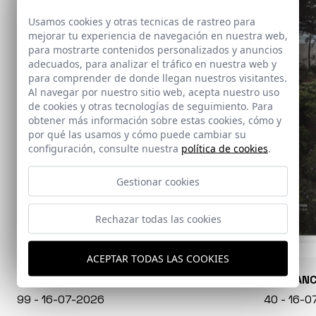
Usamos cookies y otras tecnicas de rastreo para
mejorar tu experiencia de navegación en nuestra web,
para mostrarte contenidos personalizados y anuncios
adecuados, para analizar el tráfico en nuestra web y
para comprender de donde llegan nuestros visitantes.
Al navegar por nuestro sitio web, acepta nuestro uso
de cookies y otras tecnologías de seguimiento. Para
obtener más información sobre estas cookies, cómo y
por qué las usamos y cómo puede cambiar su
configuración, consulte nuestra
política de cookies
.
Gestionar cookies
Rechazar todas las cookies
ACEPTAR TODAS LAS COOKIES
CONARQUITECTURA
EN BLAN
99 - 16-07-2026
40 - 16-