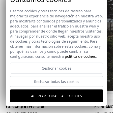
Usamos cookies y otras tecnicas de rastreo para
mejorar tu experiencia de navegación en nuestra web,
para mostrarte contenidos personalizados y anuncios
adecuados, para analizar el tráfico en nuestra web y
para comprender de donde llegan nuestros visitantes.
Al navegar por nuestro sitio web, acepta nuestro uso
de cookies y otras tecnologías de seguimiento. Para
obtener más información sobre estas cookies, cómo y
por qué las usamos y cómo puede cambiar su
configuración, consulte nuestra
política de cookies
.
Gestionar cookies
Rechazar todas las cookies
ACEPTAR TODAS LAS COOKIES
CONARQUITECTURA
EN BLAN