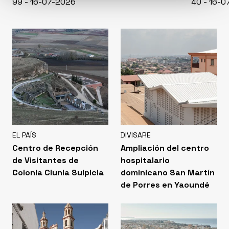
99 - 16-07-2026
40 - 16-
EL PAÍS
DIVISARE
Centro de Recepción
Ampliación del centro
de Visitantes de
hospitalario
Colonia Clunia Sulpicia
dominicano San Martín
de Porres en Yaoundé