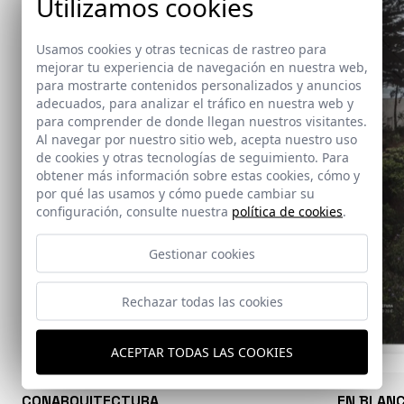
Utilizamos cookies
Usamos cookies y otras tecnicas de rastreo para
mejorar tu experiencia de navegación en nuestra web,
para mostrarte contenidos personalizados y anuncios
adecuados, para analizar el tráfico en nuestra web y
para comprender de donde llegan nuestros visitantes.
Al navegar por nuestro sitio web, acepta nuestro uso
de cookies y otras tecnologías de seguimiento. Para
obtener más información sobre estas cookies, cómo y
por qué las usamos y cómo puede cambiar su
configuración, consulte nuestra
política de cookies
.
Gestionar cookies
Rechazar todas las cookies
ACEPTAR TODAS LAS COOKIES
CONARQUITECTURA
EN BLAN