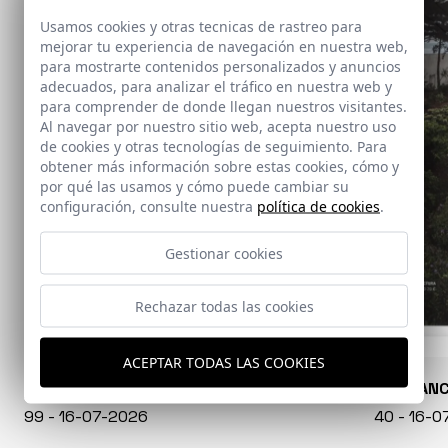
Usamos cookies y otras tecnicas de rastreo para
mejorar tu experiencia de navegación en nuestra web,
para mostrarte contenidos personalizados y anuncios
adecuados, para analizar el tráfico en nuestra web y
para comprender de donde llegan nuestros visitantes.
Al navegar por nuestro sitio web, acepta nuestro uso
de cookies y otras tecnologías de seguimiento. Para
obtener más información sobre estas cookies, cómo y
por qué las usamos y cómo puede cambiar su
configuración, consulte nuestra
política de cookies
.
Gestionar cookies
Rechazar todas las cookies
ACEPTAR TODAS LAS COOKIES
CONARQUITECTURA
EN BLAN
99 - 16-07-2026
40 - 16-