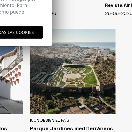
miento. Para
CASA VIVA
Revista Air
 cómo puede
348 - 01-07-2026
25-05-202
DAS LAS COOKIES
ICON DESIGN EL PAÍS
ios
Parque Jardines mediterráneos