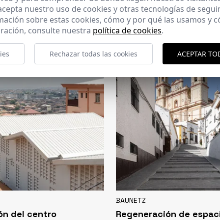
 acepta nuestro uso de cookies y otras tecnologías de segui
CERCHA
mación sobre estas cookies, cómo y por qué las usamos y
2026
169 - 10-07-2026
ración, consulte nuestra
política de cookies
.
ies
Rechazar todas las cookies
ACEPTAR TO
BAUNETZ
ón del centro
Regeneración de espac