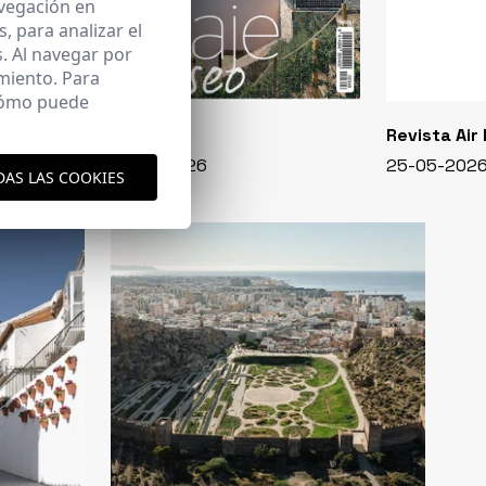
avegación en
 para analizar el
. Al navegar por
miento. Para
 cómo puede
CASA VIVA
Revista Air
348 - 01-07-2026
25-05-202
DAS LAS COOKIES