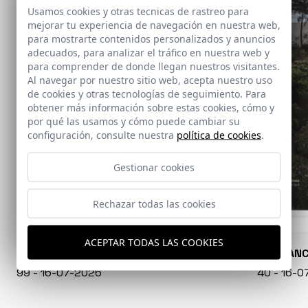
Usamos cookies y otras tecnicas de rastreo para
mejorar tu experiencia de navegación en nuestra web,
para mostrarte contenidos personalizados y anuncios
adecuados, para analizar el tráfico en nuestra web y
para comprender de donde llegan nuestros visitantes.
Al navegar por nuestro sitio web, acepta nuestro uso
de cookies y otras tecnologías de seguimiento. Para
obtener más información sobre estas cookies, cómo y
por qué las usamos y cómo puede cambiar su
configuración, consulte nuestra
política de cookies
.
Gestionar cookies
Rechazar todas las cookies
ACEPTAR TODAS LAS COOKIES
CONARQUITECTURA
EN BLAN
99 - 16-07-2026
40 - 16-