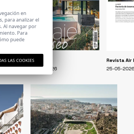
avegación en
 para analizar el
. Al navegar por
miento. Para
 cómo puede
CASA VIVA
Revista Air
DAS LAS COOKIES
348 - 01-07-2026
25-05-202