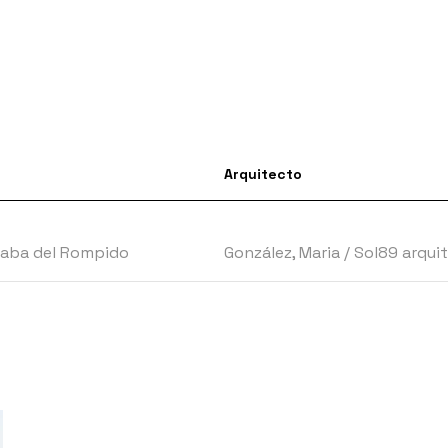
Arquitecto
draba del Rompido
González, Maria
/
Sol89 arqui