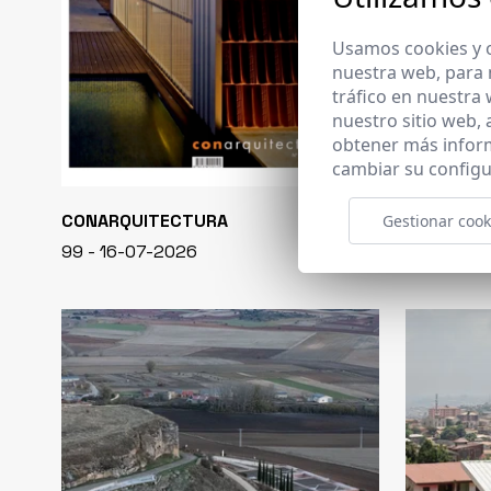
Usamos cookies y o
nuestra web, para 
tráfico en nuestra
nuestro sitio web,
obtener más infor
cambiar su configu
CONARQUITECTURA
EN BLANCO
Gestionar cook
99 - 16-07-2026
40 - 16-07-