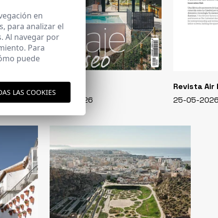
avegación en
 para analizar el
. Al navegar por
miento. Para
 cómo puede
CASA VIVA
Revista Air
DAS LAS COOKIES
348 - 01-07-2026
25-05-202