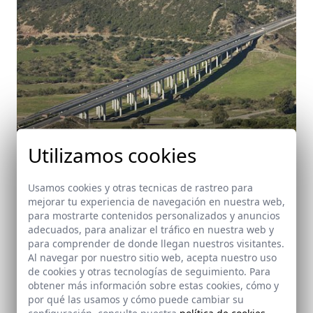
Utilizamos cookies
Usamos cookies y otras tecnicas de rastreo para
mejorar tu experiencia de navegación en nuestra web,
para mostrarte contenidos personalizados y anuncios
Autovía A-381 (Jerez - Los Barrios)
adecuados, para analizar el tráfico en nuestra web y
Cádiz
para comprender de donde llegan nuestros visitantes.
Al navegar por nuestro sitio web, acepta nuestro uso
de cookies y otras tecnologías de seguimiento. Para
obtener más información sobre estas cookies, cómo y
por qué las usamos y cómo puede cambiar su
configuración, consulte nuestra
política de cookies
.