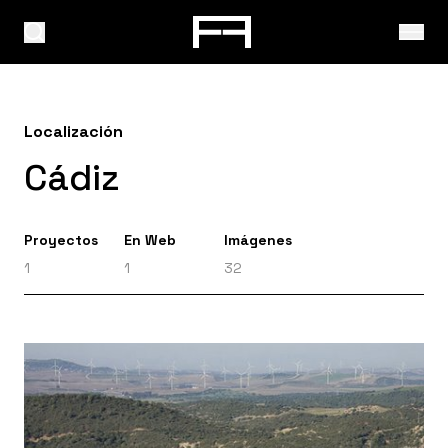
Localización
Cádiz
Proyectos
En Web
Imágenes
1
1
32