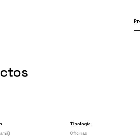
Pr
ectos
n
Tipología
namá)
Oficinas