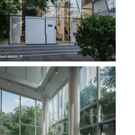
Ref: 9689_17