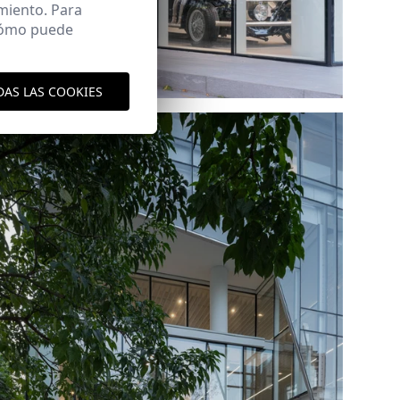
miento. Para
 cómo puede
Ref: 9689_13
DAS LAS COOKIES