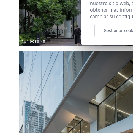
nuestro sitio web,
obtener más infor
cambiar su configu
Gestionar cook
Ref: 9689_15