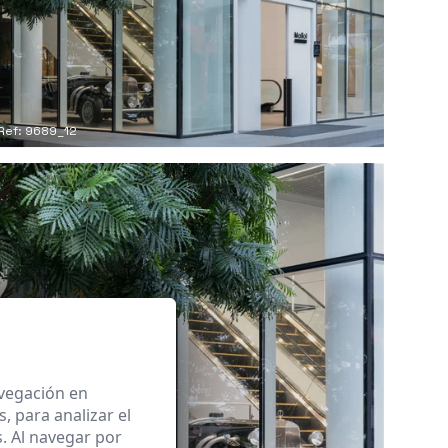
Ref: 9689_12
avegación en
 para analizar el
. Al navegar por