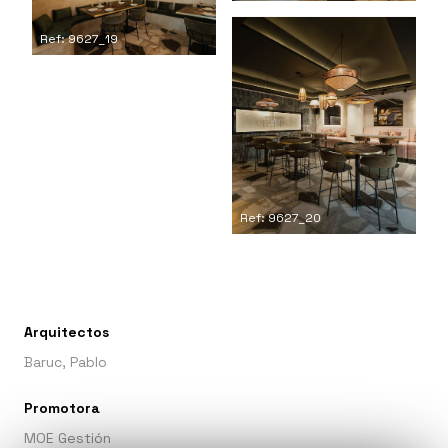
Ref: 9627_19
Ref: 9627_20
Arquitectos
Baruc, Pablo
Promotora
MOE Gestión