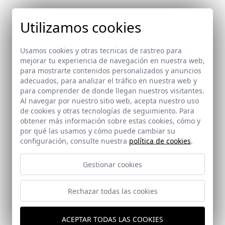
Colaboradores
Utilizamos cookies
María José Ferreira Fito
Carlota López González
Usamos cookies y otras tecnicas de rastreo para
mejorar tu experiencia de navegación en nuestra web,
Proveedores
para mostrarte contenidos personalizados y anuncios
adecuados, para analizar el tráfico en nuestra web y
Mobiliario: Casual, Vondom
para comprender de donde llegan nuestros visitantes.
Iluminación: Aromas del campo, Faro BCN, Mister Wils
Al navegar por nuestro sitio web, acepta nuestro uso
Acabados: Cerámica Vives, Coordonné
de cookies y otras tecnologías de seguimiento. Para
Carpintería: Madera y Vidrio + Calvente
obtener más información sobre estas cookies, cómo y
por qué las usamos y cómo puede cambiar su
configuración, consulte nuestra
política de cookies
.
Documentos
041_Verdial Plano.pdf
Gestionar cookies
053_Restaurante Verdial.pdf
Rechazar todas las cookies
ACEPTAR TODAS LAS COOKIES
Proyecto que propone hacer un homenaje a el Olivo