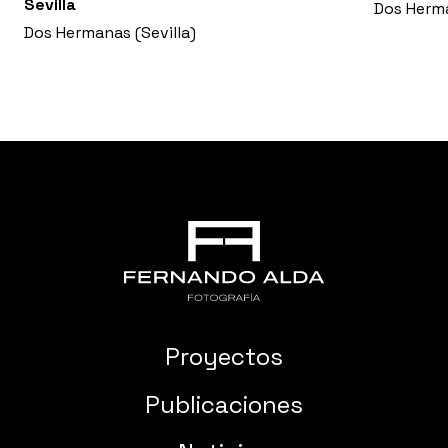
Sevilla
Dos Herma
Dos Hermanas (Sevilla)
Proyectos
Publicaciones