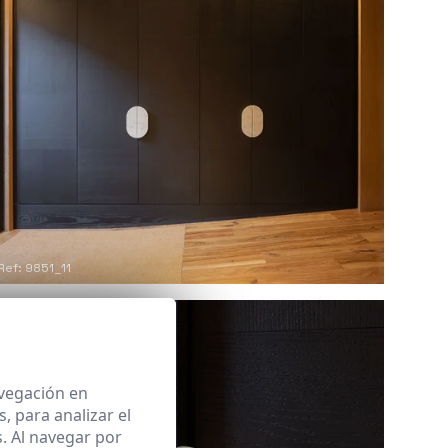
Ref: 9851_11
avegación en
 para analizar el
. Al navegar por