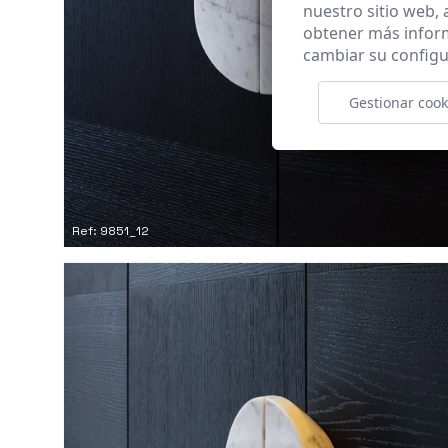
nuestro sitio web,
obtener más infor
cambiar su configu
Gestionar cook
Ref: 9851_12