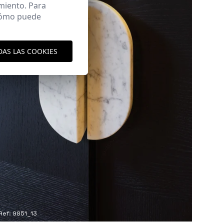
miento. Para
 cómo puede
DAS LAS COOKIES
Ref: 9851_13