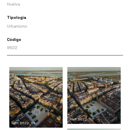
Huelva
Tipología
Urbanismo
Código
9622
Ref: 9622_02
Ref: 9622_01