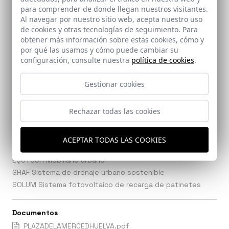
para comprender de donde llegan nuestros visitantes.
Al navegar por nuestro sitio web, acepta nuestro uso
Proveedores
de cookies y otras tecnologías de seguimiento. Para
EL BORDILLO. Bordillos
obtener más información sobre estas cookies, cómo y
por qué las usamos y cómo puede cambiar su
BREINCO. Pavimentos
configuración, consulte nuestra
política de cookies
.
MEBI. Asfalto coloreado y Hormigones
DELUX. Instalación eléctrica
Gestionar cookies
IGUZZINI / DISUR Iluminación
RAMOS PULIDO. Fontanería.
Rechazar todas las cookies
SUMHTEC. Saneamiento y Abastecimiento de agua
ANCOMA Jardinería
KUMA Bancos de hormigón, Bancos de madera y Muros de
ACEPTAR TODAS LAS COOKIES
contención
EQUYSUR Mobiliario urbano
GRAF Sistema de drenaje urbano sostenible
SOLUM Sistema fotovoltaico de recarga de patinetes
Documentos
PLAZADELAMERCEDHUELVA.pdf