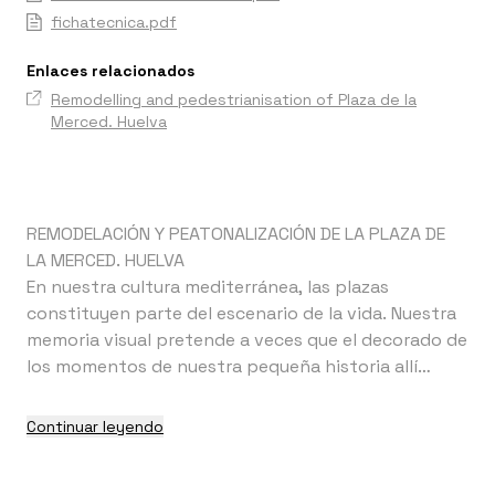
fichatecnica.pdf
Enlaces relacionados
Remodelling and pedestrianisation of Plaza de la
Merced. Huelva
REMODELACIÓN Y PEATONALIZACIÓN DE LA PLAZA DE
LA MERCED. HUELVA
En nuestra cultura mediterránea, las plazas
constituyen parte del escenario de la vida. Nuestra
memoria visual pretende a veces que el decorado de
los momentos de nuestra pequeña historia allí
vividos permanezca inalterado por siempre para, de
esa forma, seguir siendo jóvenes al menos en
Continuar leyendo
nuestra memoria. Quizás por ello, uno de los
proyectos más complicados a los que puede