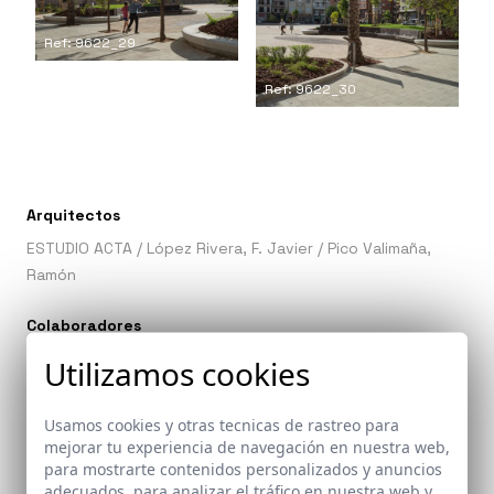
Ref: 9622_29
Ref: 9622_30
Arquitectos
ESTUDIO ACTA
/
López Rivera, F. Javier
/
Pico Valimaña,
Ramón
Colaboradores
LUIS M. CORTÉS SANCHEZ Proyecto y Renders
Utilizamos cookies
BENJAMIN CAVACO Arqueología
PARALELO 37 Topografía
Usamos cookies y otras tecnicas de rastreo para
JAIME NAVARRO Instalaciones
mejorar tu experiencia de navegación en nuestra web,
NOMAD GARDEN Jardinería
para mostrarte contenidos personalizados y anuncios
adecuados, para analizar el tráfico en nuestra web y
FERNANDO ALDA Fotografía