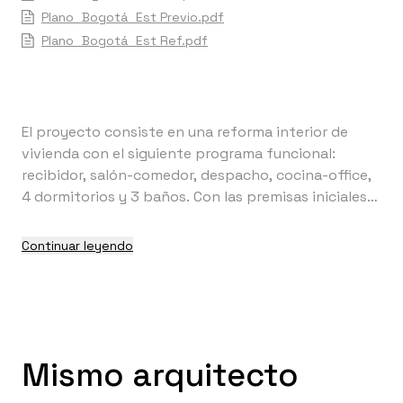
Plano_Bogotá_Est Previo.pdf
Plano_Bogotá_Est Ref.pdf
El proyecto consiste en una reforma interior de
vivienda con el siguiente programa funcional:
recibidor, salón-comedor, despacho, cocina-office,
4 dormitorios y 3 baños. Con las premisas iniciales
por parte de la propiedad de mantener las
estancias de dormitorios y configurar tres baños a
Continuar leyendo
partir de los dos existentes, la intervención parte
de la concepción unitaria del espacio longitudinal
resultante, destinado a albergar los usos comunes
(recibidor, salón-comedor y cocina-office), con el
objeto de dotar de amplitud e iluminación a las
Mismo arquitecto
distintas zonas. Las actuaciones dentro de este
espacio, como la disposición de los techos a