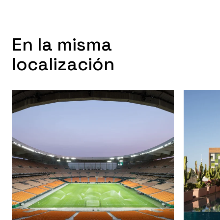
sugerente el espacio principal hacia las estancias
adyacentes, referenciarlas y favorecer la
comprensión del conjunto. Respecto a los baños, a
En la misma
partir de los dos existentes, configuramos tres
unidades: para el uso general, para el dormitorio
localización
principal y para un dormitorio secundario. Al quedar
el baño de uso general interior, abrimos una franja
acristalada hacia el baño colindante para ampliar el
espacio y recibir iluminación natural. La repercusión
de esta apertura en ambas estancias, con el peso
evidente de la ventana, la materializamos mediante
la configuración de los falsos techos y paramentos,
y la disposición de las piezas de alicatado.