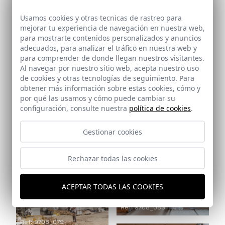
Ref: 9708_068
Ref: 9708_067
Usamos cookies y otras tecnicas de rastreo para
mejorar tu experiencia de navegación en nuestra web,
para mostrarte contenidos personalizados y anuncios
adecuados, para analizar el tráfico en nuestra web y
para comprender de donde llegan nuestros visitantes.
Al navegar por nuestro sitio web, acepta nuestro uso
de cookies y otras tecnologías de seguimiento. Para
obtener más información sobre estas cookies, cómo y
Ref: 9708_074
por qué las usamos y cómo puede cambiar su
configuración, consulte nuestra
política de cookies
.
Ref: 9708_072
Gestionar cookies
Rechazar todas las cookies
ACEPTAR TODAS LAS COOKIES
Ref: 9708_083
Ref: 9708_079