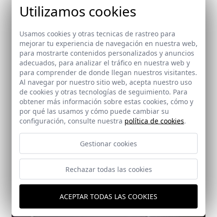
Utilizamos cookies
Usamos cookies y otras tecnicas de rastreo para
mejorar tu experiencia de navegación en nuestra web,
para mostrarte contenidos personalizados y anuncios
adecuados, para analizar el tráfico en nuestra web y
Ayuntamiento de Salteras
para comprender de donde llegan nuestros visitantes.
Salteras (Sevilla)
Al navegar por nuestro sitio web, acepta nuestro uso
de cookies y otras tecnologías de seguimiento. Para
obtener más información sobre estas cookies, cómo y
por qué las usamos y cómo puede cambiar su
configuración, consulte nuestra
política de cookies
.
Gestionar cookies
Rechazar todas las cookies
ACEPTAR TODAS LAS COOKIES