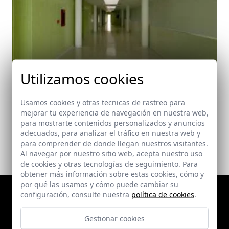
Utilizamos cookies
Centro de Salud en Aguadulce
Usamos cookies y otras tecnicas de rastreo para
Aguadulce (Almería)
mejorar tu experiencia de navegación en nuestra web,
para mostrarte contenidos personalizados y anuncios
adecuados, para analizar el tráfico en nuestra web y
para comprender de donde llegan nuestros visitantes.
Al navegar por nuestro sitio web, acepta nuestro uso
de cookies y otras tecnologías de seguimiento. Para
obtener más información sobre estas cookies, cómo y
por qué las usamos y cómo puede cambiar su
configuración, consulte nuestra
política de cookies
.
Gestionar cookies