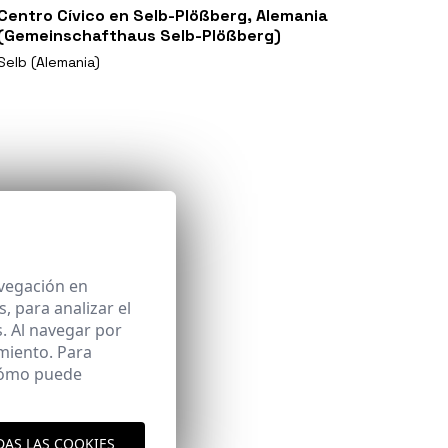
Centro Cívico en Selb-Plößberg, Alemania
(Gemeinschafthaus Selb-Plößberg)
Selb (Alemania)
avegación en
 para analizar el
. Al navegar por
miento. Para
 cómo puede
DAS LAS COOKIES