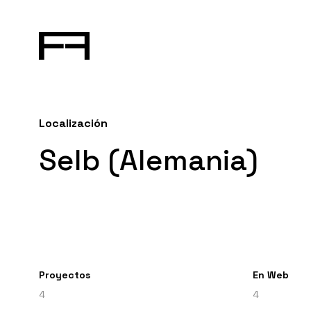
Localización
Selb (Alemania)
Proyectos
En Web
4
4