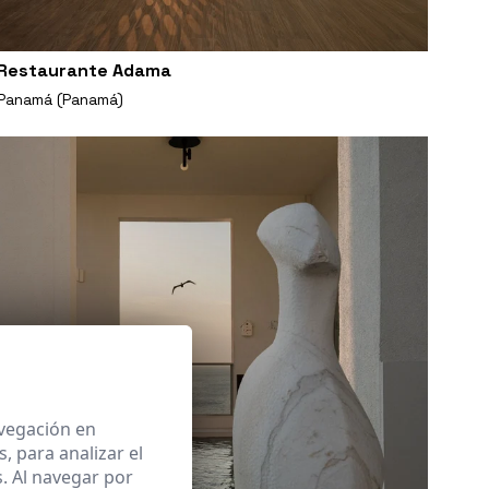
Restaurante Adama
Panamá (Panamá)
avegación en
 para analizar el
. Al navegar por