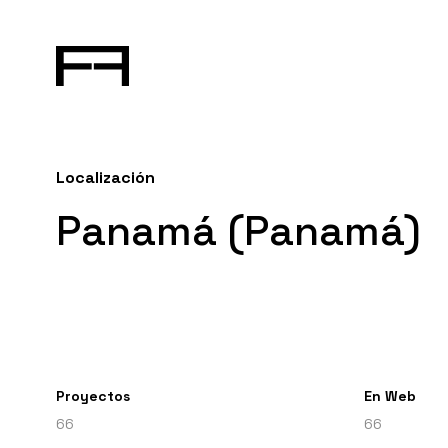
Localización
Panamá (Panamá)
Proyectos
En Web
66
66