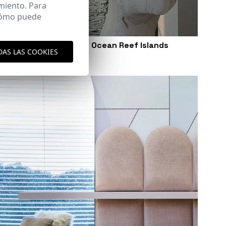
miento. Para
 cómo puede
Vivienda unifamiliar en Ocean Reef Islands
DAS LAS COOKIES
Panamá (Panamá)