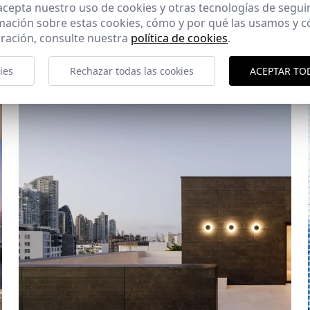
 acepta nuestro uso de cookies y otras tecnologías de segui
mación sobre estas cookies, cómo y por qué las usamos y
ración, consulte nuestra
política de cookies
.
Apartamento HR
ies
Rechazar todas las cookies
ACEPTAR TO
Panamá (Panamá)