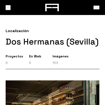
Localización
Dos Hermanas (Sevilla)
Proyectos
En Web
Imágenes
6
6
153