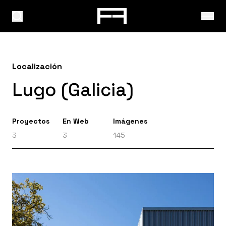
Localización
Lugo (Galicia)
Proyectos
En Web
Imágenes
3
3
145