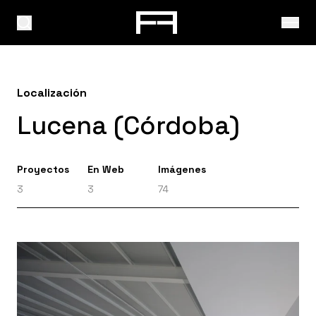
Localización
Lucena (Córdoba)
Proyectos
En Web
Imágenes
3
3
74