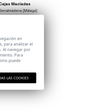
Cajas Macladas
Benalmádena (Málaga)
avegación en
 para analizar el
. Al navegar por
miento. Para
 cómo puede
DAS LAS COOKIES