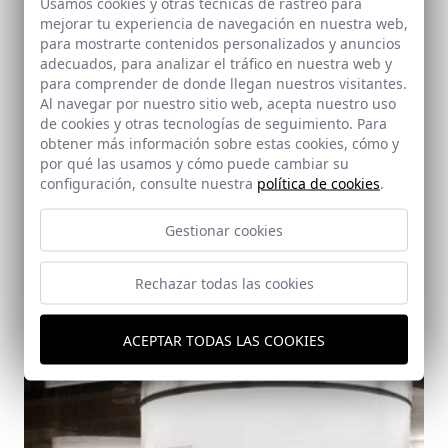
Usamos cookies y otras tecnicas de rastreo para
mejorar tu experiencia de navegación en nuestra web,
para mostrarte contenidos personalizados y anuncios
adecuados, para analizar el tráfico en nuestra web y
para comprender de donde llegan nuestros visitantes.
Al navegar por nuestro sitio web, acepta nuestro uso
de cookies y otras tecnologías de seguimiento. Para
obtener más información sobre estas cookies, cómo y
por qué las usamos y cómo puede cambiar su
Torre del Agua. Expo Zaragoza 2008
configuración, consulte nuestra
política de cookies
.
Zaragoza
Gestionar cookies
Rechazar todas las cookies
ACEPTAR TODAS LAS COOKIES