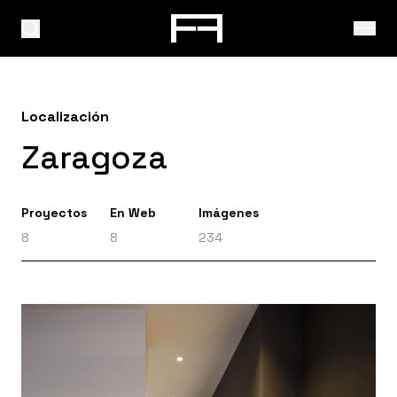
Localización
Zaragoza
Proyectos
En Web
Imágenes
8
8
234