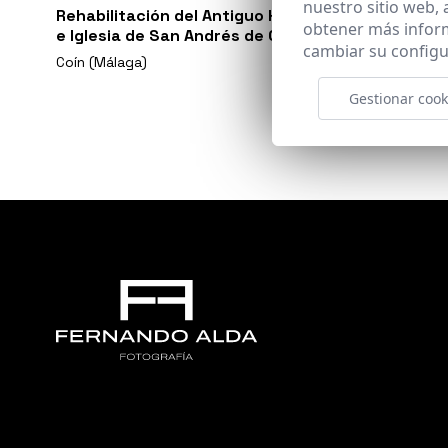
nuestro sitio web,
Rehabilitación del Antiguo Hospital de la Caridad
obtener más infor
e Iglesia de San Andrés de Coín.
cambiar su configu
Coín (Málaga)
Gestionar cook