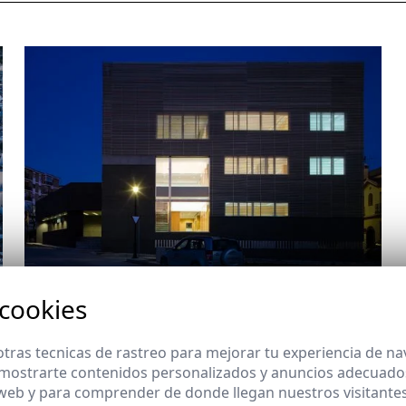
Juzgados de Coín
 cookies
Coín (Málaga)
tras tecnicas de rastreo para mejorar tu experiencia de n
mostrarte contenidos personalizados y anuncios adecuados,
 web y para comprender de donde llegan nuestros visitantes