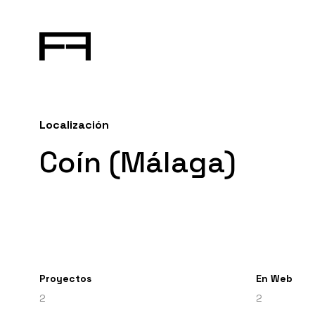
Localización
Coín (Málaga)
Proyectos
En Web
2
2