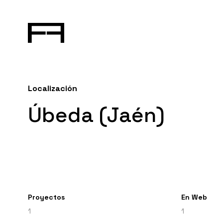
Localización
Úbeda (Jaén)
Proyectos
En Web
1
1