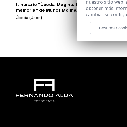
nuestro sitio web,
Itinerario “Úbeda-Mágina. El paisaje en la
obtener más infor
memoria” de Muñoz Molina.
cambiar su configu
Úbeda (Jaén)
Gestionar cook