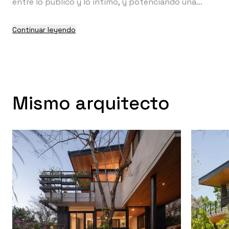
entre lo público y lo íntimo, y potenciando una
experiencia de vida armónica, funcional y en
constante diálogo con la naturaleza.
Continuar leyendo
Mismo arquitecto