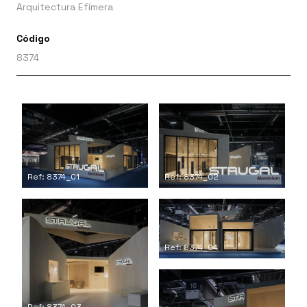
Arquitectura Efímera
Código
8374
Ref: 8374_01
Ref: 8374_02
Ref: 8374_04