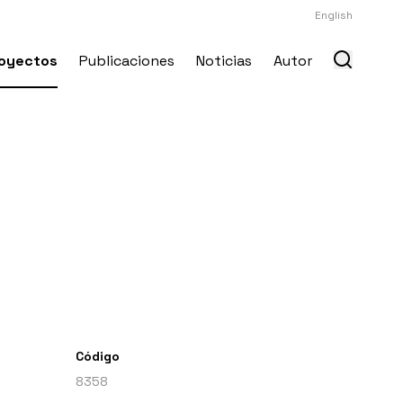
English
oyectos
Publicaciones
Noticias
Autor
Código
8358