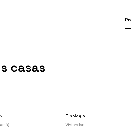
Pr
os casas
n
Tipología
namá)
Viviendas