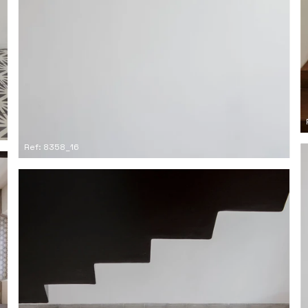
Ref: 8358_16