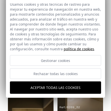
Ref: 8289_28
Usamos cookies y otras tecnicas de rastreo para
mejorar tu experiencia de navegación en nuestra web,
para mostrarte contenidos personalizados y anuncios
adecuados, para analizar el tráfico en nuestra web y
para comprender de donde llegan nuestros visitantes.
Al navegar por nuestro sitio web, acepta nuestro uso
de cookies y otras tecnologías de seguimiento. Para
obtener más información sobre estas cookies, cómo y
Ref: 8289_30
Ref: 8289_29
por qué las usamos y cómo puede cambiar su
configuración, consulte nuestra
política de cookies
.
Gestionar cookies
Rechazar todas las cookies
ACEPTAR TODAS LAS COOKIES
Ref: 8289_31
Ref: 8289_32