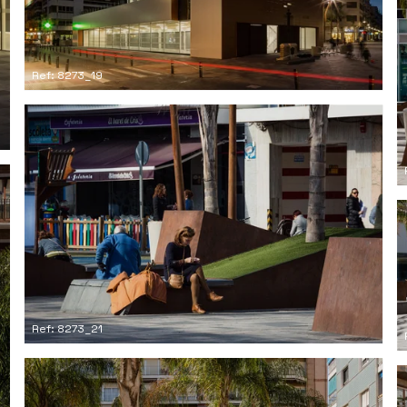
Ref: 8273_19
Ref: 8273_21