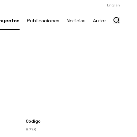
English
oyectos
Publicaciones
Noticias
Autor
Código
8273