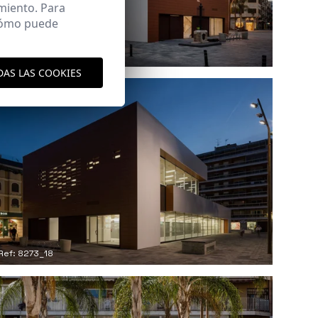
miento. Para
 cómo puede
Ref: 8273_15
DAS LAS COOKIES
Ref: 8273_18