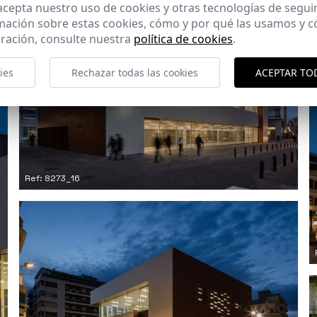
 acepta nuestro uso de cookies y otras tecnologías de segui
mación sobre estas cookies, cómo y por qué las usamos y
ración, consulte nuestra
política de cookies
.
ies
Rechazar todas las cookies
ACEPTAR TO
Ref: 8273_16