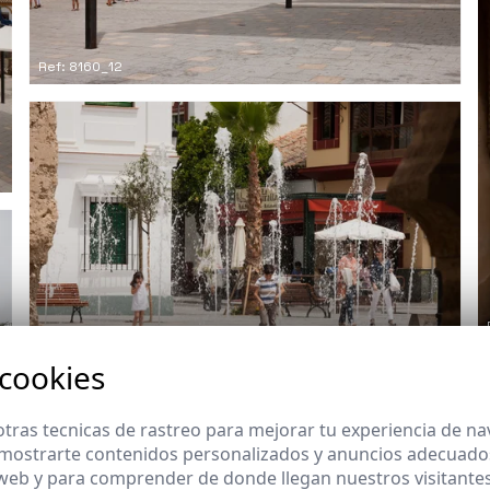
Ref: 8160_12
 cookies
Ref: 8160_15
tras tecnicas de rastreo para mejorar tu experiencia de n
mostrarte contenidos personalizados y anuncios adecuados,
 web y para comprender de donde llegan nuestros visitantes