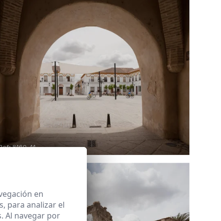
Ref: 8160_14
avegación en
 para analizar el
. Al navegar por