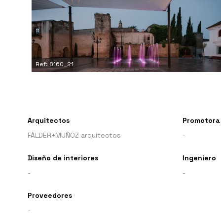
Ref: 8160_21
Arquitectos
Promotora
FÁLDER+MUÑOZ arquitectos
-
Diseño de interiores
Ingeniero
-
-
Proveedores
-