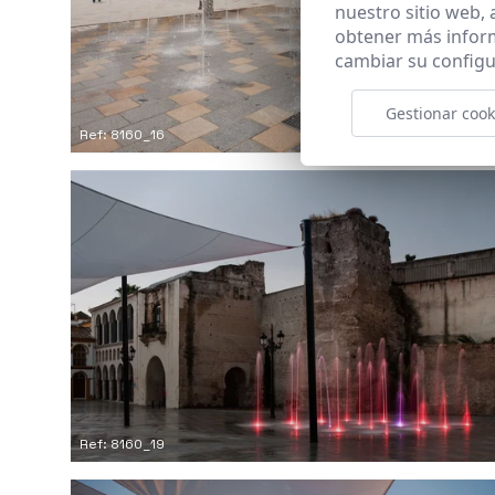
nuestro sitio web,
obtener más infor
cambiar su configu
Gestionar cook
Ref: 8160_16
Ref: 8160_19