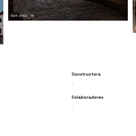
Ref: 8160_18
Constructora
-
Colaboradores
-