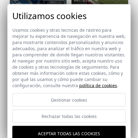
Ref: 8234_18
Ref: 8234_19
Utilizamos cookies
Usamos cookies y otras tecnicas de rastreo para
mejorar tu experiencia de navegación en nuestra web,
para mostrarte contenidos personalizados y anuncios
Ref: 8234_20
adecuados, para analizar el tráfico en nuestra web y
Ref: 8234_21
para comprender de donde llegan nuestros visitantes.
Al navegar por nuestro sitio web, acepta nuestro uso
de cookies y otras tecnologías de seguimiento. Para
obtener más información sobre estas cookies, cómo y
Ref: 8234_22
por qué las usamos y cómo puede cambiar su
configuración, consulte nuestra
política de cookies
.
Gestionar cookies
Arquitectos
Rechazar todas las cookies
Suma, arquitectos y planificadores urbanos
ACEPTAR TODAS LAS COOKIES