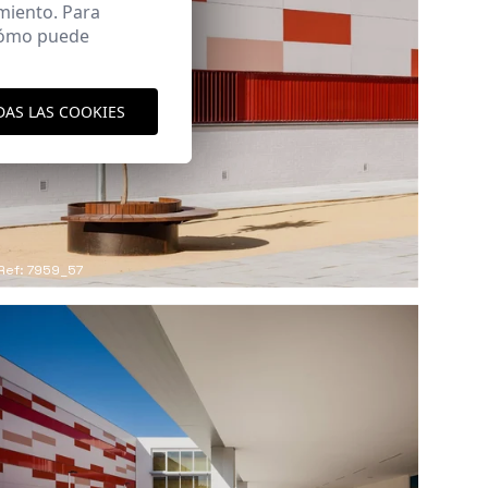
miento. Para
 cómo puede
DAS LAS COOKIES
Ref: 7959_57