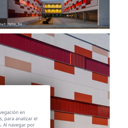
Ref: 7959_54
avegación en
 para analizar el
. Al navegar por