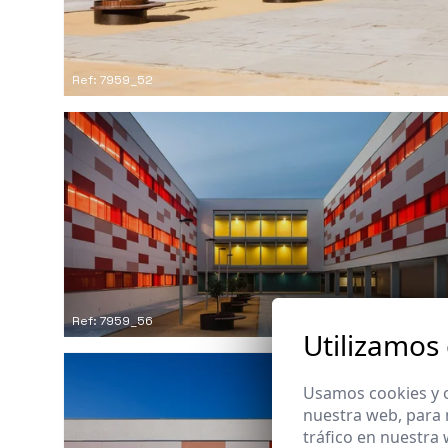
Ref: 7959_52
Ref: 7959_56
Utilizamos
Usamos cookies y o
nuestra web, para 
tráfico en nuestra