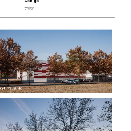
Código
7959
Ref: 7959_46