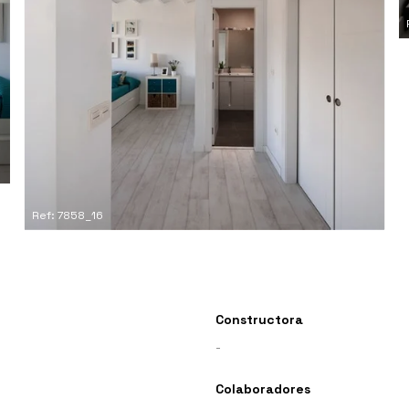
Ref: 7858_16
Constructora
-
Colaboradores