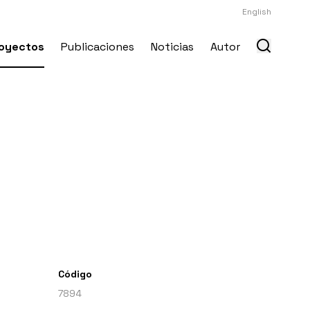
English
oyectos
Publicaciones
Noticias
Autor
Código
7894