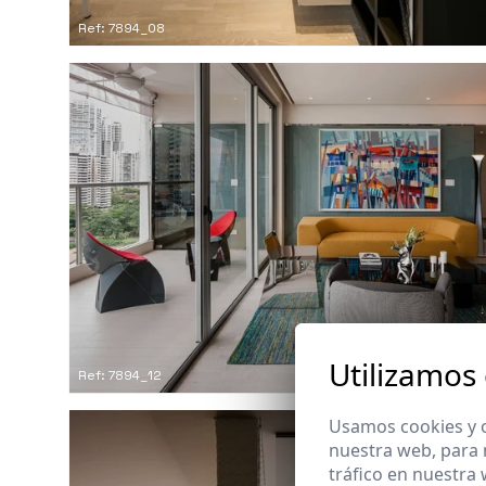
Ref: 7894_08
Utilizamos
Ref: 7894_12
Usamos cookies y o
nuestra web, para 
tráfico en nuestra