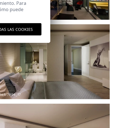
miento. Para
 cómo puede
Ref: 7894_14
DAS LAS COOKIES
Ref: 7894_17