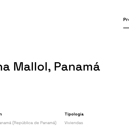
Pr
a Mallol, Panamá
n
Tipología
anamá (República de Panamá)
Viviendas