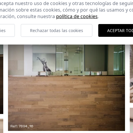
 acepta nuestro uso de cookies y otras tecnologías de segui
Ref: 7894_13
mación sobre estas cookies, cómo y por qué las usamos y
ración, consulte nuestra
política de cookies
.
ies
Rechazar todas las cookies
ACEPTAR TO
Ref: 7894_16