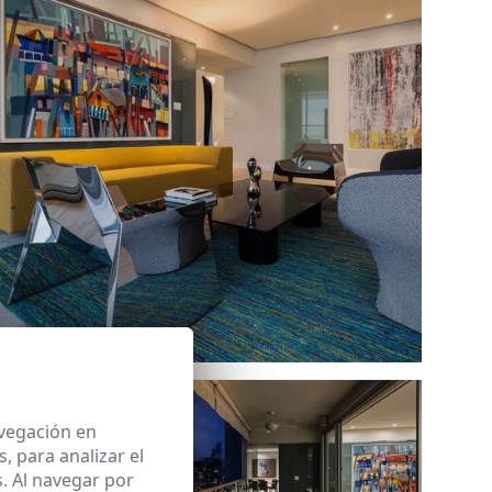
Ref: 7894_10
avegación en
 para analizar el
. Al navegar por