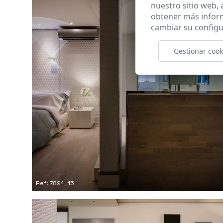
nuestro sitio web,
obtener más infor
cambiar su configu
Gestionar cook
Ref: 7894_15