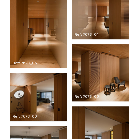
Ref: 7678_04
Ref: 7678_03
Ref: 7678_05
Ref: 7678_06