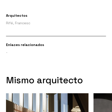
Arquitectos
Rifé, Francesc
Enlaces relacionados
-
Mismo arquitecto