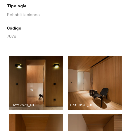
Tipología
Rehabilitaciones
Código
7678
Ref: 7678_01
Ref: 7678_02