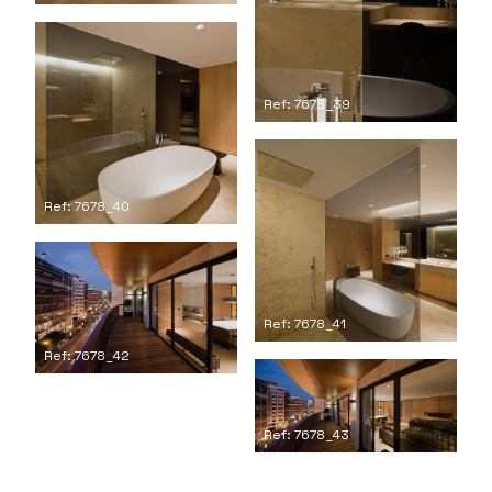
Ref: 7678_39
Ref: 7678_40
Ref: 7678_41
Ref: 7678_42
Ref: 7678_43