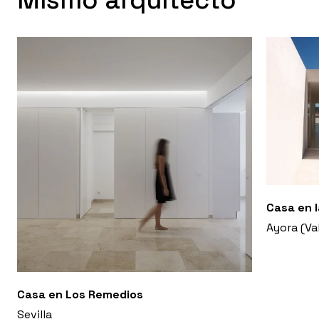
Mismo arquitecto
Casa en l
Ayora (Va
Casa en Los Remedios
Sevilla