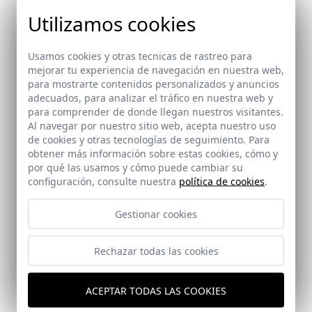
Utilizamos cookies
Usamos cookies y otras tecnicas de rastreo para
mejorar tu experiencia de navegación en nuestra web,
para mostrarte contenidos personalizados y anuncios
Ref: 7750_37
adecuados, para analizar el tráfico en nuestra web y
para comprender de donde llegan nuestros visitantes.
Al navegar por nuestro sitio web, acepta nuestro uso
de cookies y otras tecnologías de seguimiento. Para
Ref: 7750_36
obtener más información sobre estas cookies, cómo y
por qué las usamos y cómo puede cambiar su
configuración, consulte nuestra
política de cookies
.
Ref: 7750_38
Gestionar cookies
Ref: 7750_39
Rechazar todas las cookies
Ref: 7750_40
ACEPTAR TODAS LAS COOKIES