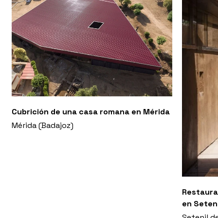
Cubrición de una casa romana en Mérida
Mérida (Badajoz)
Restaura
en Seteni
Setenil d