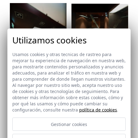
Utilizamos cookies
Ref: 7767_19
Usamos cookies y otras tecnicas de rastreo para
mejorar tu experiencia de navegación en nuestra web,
Ref: 7767_18
para mostrarte contenidos personalizados y anuncios
adecuados, para analizar el tráfico en nuestra web y
para comprender de donde llegan nuestros visitantes.
Al navegar por nuestro sitio web, acepta nuestro uso
de cookies y otras tecnologías de seguimiento. Para
Ref: 7767_21
obtener más información sobre estas cookies, cómo y
por qué las usamos y cómo puede cambiar su
Ref: 7767_20
configuración, consulte nuestra
política de cookies
.
Gestionar cookies