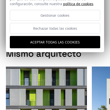
configuración, consulte nuestra
política de cookies
.
Jiménez Jaime, Moisés
/
del Pino González de la Higuera,
César
/
Revuelta Romo, Enrique
/
Reyes Barraza, Manuel
/
Gestionar cookies
Romero Martínez, José Eduardo
/
UNIA ARQUITECTOS
Rechazar todas las cookies
ACEPTAR TODAS LAS COOKIES
Mismo arquitecto