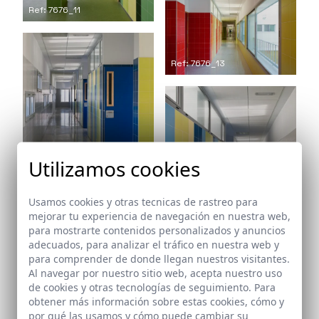
Ref: 7676_11
Ref: 7676_13
Utilizamos cookies
Ref: 7676_14
Usamos cookies y otras tecnicas de rastreo para
mejorar tu experiencia de navegación en nuestra web,
para mostrarte contenidos personalizados y anuncios
Ref: 7676_15
adecuados, para analizar el tráfico en nuestra web y
para comprender de donde llegan nuestros visitantes.
Al navegar por nuestro sitio web, acepta nuestro uso
de cookies y otras tecnologías de seguimiento. Para
obtener más información sobre estas cookies, cómo y
Arquitectos
por qué las usamos y cómo puede cambiar su