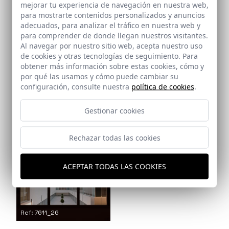
mejorar tu experiencia de navegación en nuestra web,
para mostrarte contenidos personalizados y anuncios
adecuados, para analizar el tráfico en nuestra web y
para comprender de donde llegan nuestros visitantes.
Ref: 7611_22
Al navegar por nuestro sitio web, acepta nuestro uso
de cookies y otras tecnologías de seguimiento. Para
Ref: 7611_23
obtener más información sobre estas cookies, cómo y
por qué las usamos y cómo puede cambiar su
configuración, consulte nuestra
política de cookies
.
Gestionar cookies
Ref: 7611_25
Rechazar todas las cookies
Ref: 7611_24
ACEPTAR TODAS LAS COOKIES
Ref: 7611_26